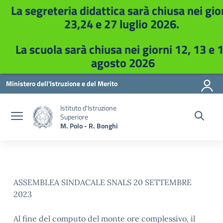
La segreteria didattica sarà chiusa nei gio
23,24 e 27 luglio 2026.
La scuola sarà chiusa nei giorni 12, 13 e 
agosto 2026
Vai ai contenuti
Vai al menu di navigazione
Vai al footer
Ministero dell'Istruzione e del Merito
Istituto d'Istruzione
Superiore
M. Polo - R. Bonghi
ASSEMBLEA SINDACALE SNALS 20 SETTEMBRE
2023
Al fine del computo del monte ore complessivo, il