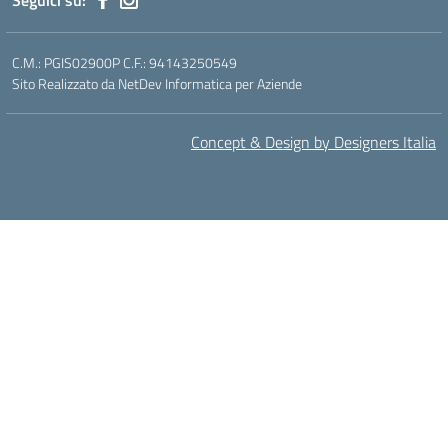
Seguici su:
C.M.: PGIS02900P C.F.: 94143250549
Sito Realizzato da NetDev Informatica per Aziende
Concept & Design by Designers Italia