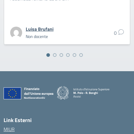
Luisa Brufani
0
Non docente
Istituto d'Istruzione Superiore
M. Polo - R. Bonghi
Assisi
Link Esterni
MIUR