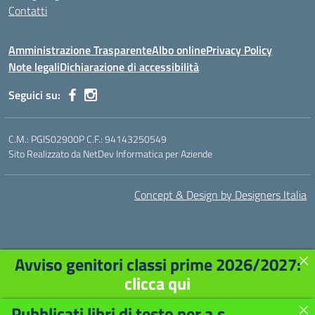
Contatti
Amministrazione Trasparente
Albo online
Privacy Policy
Note legali
Dichiarazione di accessibilità
Seguici su:
C.M.: PGIS02900P C.F.: 94143250549
Sito Realizzato da NetDev Informatica per Aziende
Concept & Design by Designers Italia
Avviso genitori classi prime 2026/2027:
clicca qui
Pubblicati libri di testo per a.s.