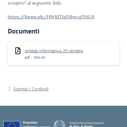
sciopero
” al seguente link:
https://forms.gle/HW8JTJgDRwcq1Y6U9
Documenti
scheda informativa 20 ottobre
pdf - 394 kb
Stampa / Condividi
Istituto d'Istruzione Superiore
M. Polo - R. Bonghi