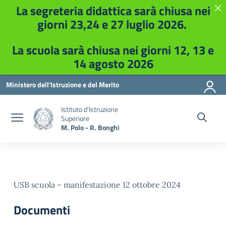
La segreteria didattica sarà chiusa nei
giorni 23,24 e 27 luglio 2026.
La scuola sarà chiusa nei giorni 12, 13 e
14 agosto 2026
Vai ai contenuti
Vai al menu di navigazione
Vai al footer
Ministero dell'Istruzione e del Merito
Istituto d'Istruzione
Superiore
M. Polo - R. Bonghi
USB scuola – manifestazione 12 ottobre 2024
Documenti