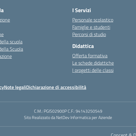
la
I Servizi
zione
Personale scolastico
Famiglie e studenti
ne
Percorsi di studio
della scuola
Didattica
della Scuola
Offerta formativa
azione
Le schede didattiche
I progetti delle classi
cy
Note legali
Dichiarazione di accessibilità
C.M.: PGIS02900P C.F.: 94143250549
Sito Realizzato da NetDev Informatica per Aziende
Concept & De