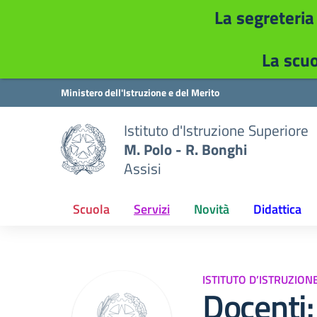
La segreteria
La scuo
Vai ai contenuti
Vai al menu di navigazione
Vai al footer
Ministero dell'Istruzione e del Merito
Istituto d'Istruzione Superiore
M. Polo - R. Bonghi
Assisi
Scuola
Servizi
Novità
Didattica
ISTITUTO D’ISTRUZION
Docenti: