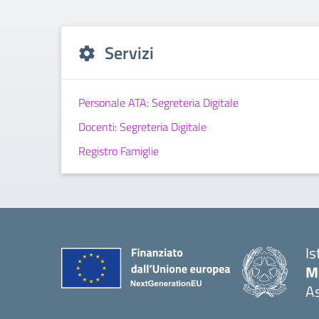
Servizi
Personale ATA: Segreteria Digitale
Docenti: Segreteria Digitale
Registro Famiglie
Is
M.
As