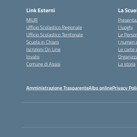
Link Esterni
La Scuo
MIUR
Presenta
Ufficio Scolastico Regionale
I luoghi
Ufficio Scolastico Territoriale
Le Perso
Scuola in Chiaro
I numeri 
Iscrizioni On Line
Le carte 
Invalsi
Organizz
Comune di Assisi
La storia
Amministrazione Trasparente
Albo online
Privacy Poli