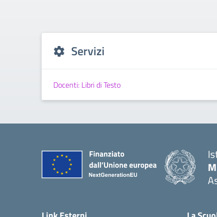
Servizi
Docenti: Libri di Testo
Is
M.
As
Link Esterni
La Scuo