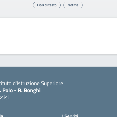
Libri di testo
Notizie
tituto d'Istruzione Superiore
 Polo - R. Bonghi
sisi
la
I Servizi