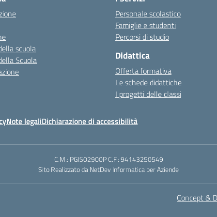
zione
Personale scolastico
Famiglie e studenti
ne
Percorsi di studio
della scuola
Didattica
della Scuola
Offerta formativa
azione
Le schede didattiche
I progetti delle classi
cy
Note legali
Dichiarazione di accessibilità
C.M.: PGIS02900P C.F.: 94143250549
Sito Realizzato da NetDev Informatica per Aziende
Concept & De