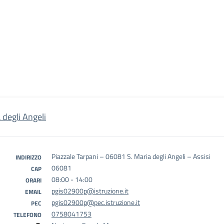
 degli Angeli
Piazzale Tarpani – 06081 S. Maria degli Angeli – Assisi
INDIRIZZO
06081
CAP
08:00 - 14:00
ORARI
pgis02900p@istruzione.it
EMAIL
pgis02900p@pec.istruzione.it
PEC
0758041753
TELEFONO