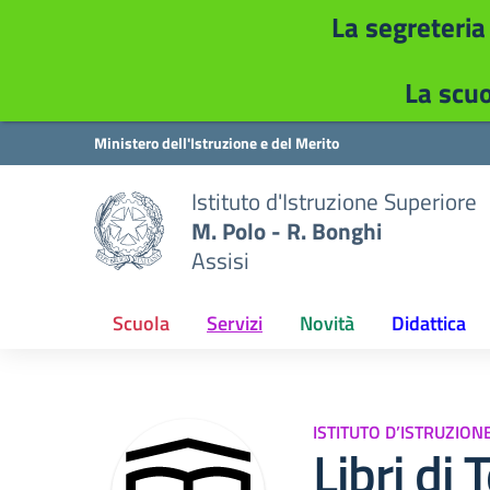
La segreteria
La scuo
Vai ai contenuti
Vai al menu di navigazione
Vai al footer
Ministero dell'Istruzione e del Merito
Istituto d'Istruzione Superiore
M. Polo - R. Bonghi
Assisi
Scuola
Servizi
Novità
Didattica
ISTITUTO D’ISTRUZION
Libri di 