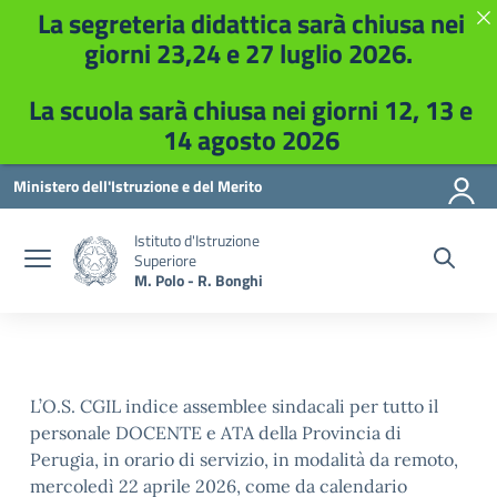
La segreteria didattica sarà chiusa nei
giorni 23,24 e 27 luglio 2026.
La scuola sarà chiusa nei giorni 12, 13 e
14 agosto 2026
Vai ai contenuti
Vai al menu di navigazione
Vai al footer
Ministero dell'Istruzione e del Merito
Istituto d'Istruzione
Superiore
M. Polo - R. Bonghi
L’O.S. CGIL indice assemblee sindacali per tutto il
personale DOCENTE e ATA della Provincia di
Perugia, in orario di servizio, in modalità da remoto,
mercoledì
22 aprile
2026,
come da calendario